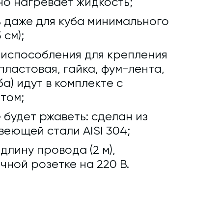
о нагревает жидкость;
 даже для куба минимального
 см);
риспособления для крепления
ластовая, гайка, фум-лента,
а) идут в комплекте с
том;
 будет ржаветь: сделан из
еющей стали AISI 304;
лину провода (2 м),
чной розетке на 220 В.