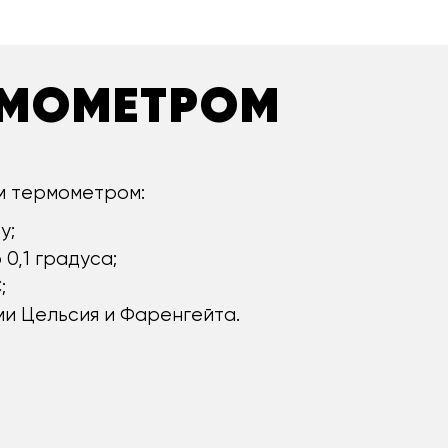
РМОМЕТРОМ
м термометром:
у;
0,1 градуса;
;
и Цельсия и Фаренгейта.