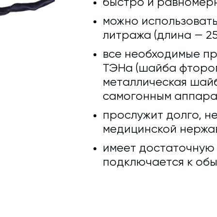
быстро и равномерн
можно использовать
литража (длина — 25
все необходимые п
ТЭНа (шайба фтороп
металлическая шайб
самогонным аппара
прослужит долго, не
медицинской нержав
имеет достаточную д
подключается к обы