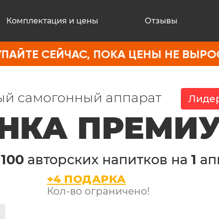
Комплектация и цены
Отзывы
ЙЧАС, ПОКА ЦЕНЫ НЕ ВЫРОСЛИ
й самогонный аппарат
Лидер
НКА ПРЕМИ
е
100
авторских напитков на
1
ап
+4 ПОДАРКА
Кол-во ограничено!